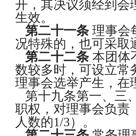
开，其决议须经到会理
生效。
第二十一条
理事会
况特殊的，也可采取
第二十二条
本团体
数较多时，可设立常
理事会选举产生，在
第十九条第一、三、
职权，对理事会负责
人数的1/3）。
第二十三条
常务理事