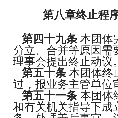
第八章终止程
第四十九条
本团体
分立、合并等原因需
理事会提出终止动议
第五十条
本团体终
过，报业务主管单
位
第五十一条
本团体
和有关机关指导下成