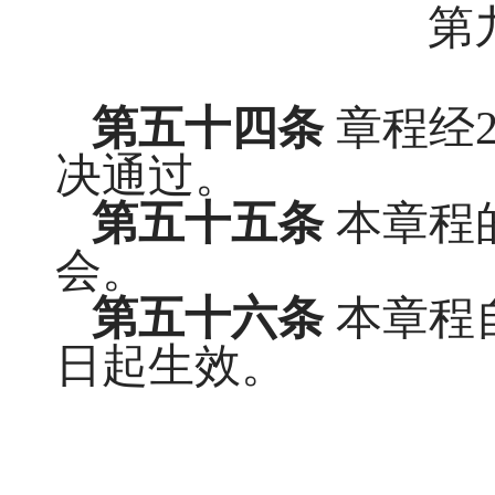
第
第五十四条
章程经2
决通过。
第五十五条
本章程
会。
第五十六条
本章程
日起生效。