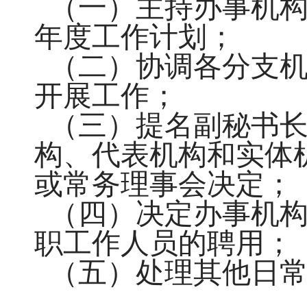
（一）主持办事机构
年度工作计划；
（二）协调各分支机
开展工作；
（三）提名副秘书长
构、代表机构和实体
或常务理事会决定；
（四）决定办事机构
职工作人员的聘用；
（五）处理其他日常