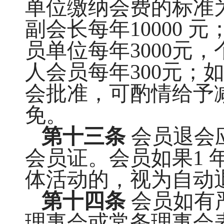
单位缴纳会费的
标准
副会长每年10000 
员单
位每年3000元，
人会员每年300元；
会批准，可酌情给予
免。
第十三条
会员退会
会员证。会员如果1 
体活动的，视为自动
第十四条
会员如有
理事会或常务理事会