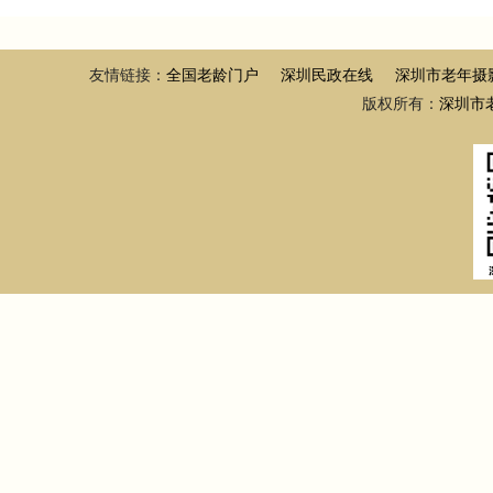
友情链接：
全国老龄门户
深圳民政在线
深圳市老年摄
版权所有：
深圳市