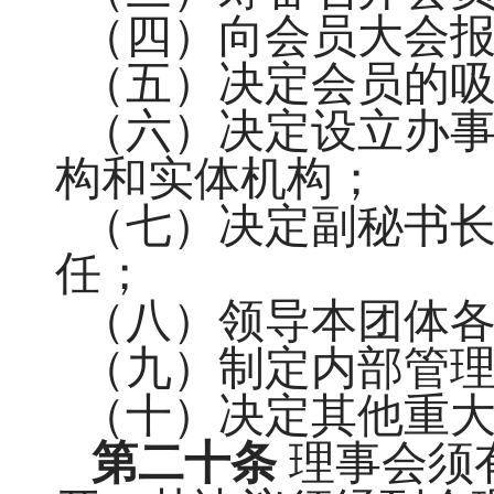
（四）向会员大会报
（五）决定会员的吸
（六）决定设立办事
构和实体机构；
（七）决定副秘书长
任；
（八）领导本团体各
（九）制定内部管理
（十）决定其他重大
第二十条
理事会须有