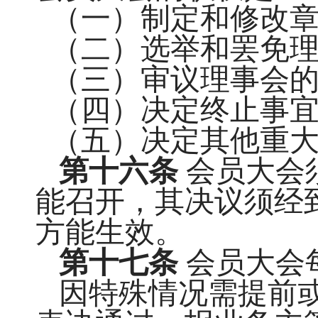
（一）制定和修改章
（二）选举和罢免理
（三）审议理事会的
（四）决定终止事宜
（五）决定其他重大
第十六条
会员大会须
能召开，其决议须
经
方能生效。
第十七条
会员大会每
因特殊情况需提前或