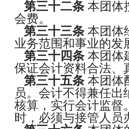
第三十二条
本团体
会费。
第三十三条
本团体
业务范围和事业的
发
第三十四条
本团体
保证会计资料合法、
第三十五条
本团体
员。会计不得兼任出
核算，实行会计监督
时，必须与接管人员