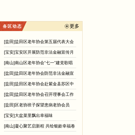
更多
各区动态
[盐田]盐田区老年协会第五届代表大会
暨理事会换届选
[宝安]宝安区开展防范非法金融宣传月
活动报告
[南山]南山区老年协会“七一”建党歌唱
比赛圆满举办
[盐田]盐田区老年协会防范非法金融宣
传工作总结
[盐田]盐田区老年协会赴紫金县苏区中
学捐书活动纪实
[盐田]盐田区老年协会召开理事会工作
会议
[盐田]区老协班子探望患病老协会员
[宝安]大盆菜里飘出幸福味
[南山]凝心聚艺启新程 共绘银龄幸福卷