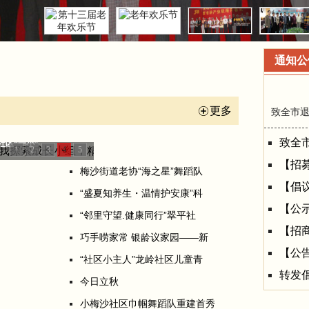
通知公
更多
致全市退
致全
区“一小”
1
2
3
4
5
【招
梅沙街道老协“海之星”舞蹈队
【倡议
“盛夏知养生・温情护安康”科
【公
“邻里守望.健康同行”翠平社
【招商
巧手唠家常 银龄议家园——新
【公
“社区小主人”龙岭社区儿童青
转发
今日立秋
小梅沙社区巾帼舞蹈队重建首秀