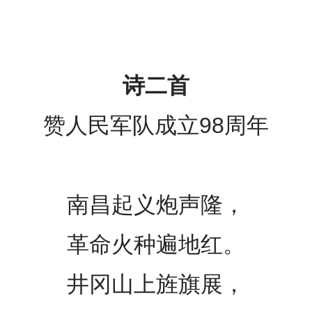
诗二首
赞人民军队成立98周年
南昌起义炮声隆，
革命火种遍地红。
井冈山上旌旗展，