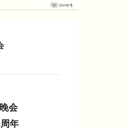
会
晚会
8周年